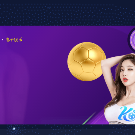
关于 世界杯
企业概况
国际认证
未来发展
多元业务 · 稳健扩张