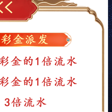
数字体育服务，专注构建一个可信赖、体验出众的
科技驱动
机制，用户
将创新技术融入世界杯购买各项服
务，持续刷新体验上限。
全球视野
，皆围绕
聚焦跨区域体育资源整合，打造覆盖
多语种、多时区的服务网络。
性。