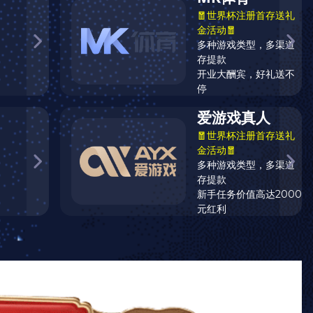
容服务，产品体系涵盖赛事直播、移动端内容分发、
盖多个语种与终端系统，用户规模持续增长。
发优化机制，在各类赛事高峰期亦能保持稳定流畅响
速、顺畅的操作体验。
与愿景