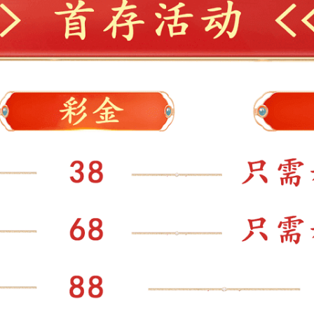
世界杯 以全球化视角推进
综合赛事平台。
安全为本
坚持业界领先的数据保护
隐私永远第一位。
用户至上
每一次更新、每一项设计
用户需求展开。
世界杯三重安全护盾系统
份验证到平台架构，世界杯购买构建多层防线，强化整体安全韧