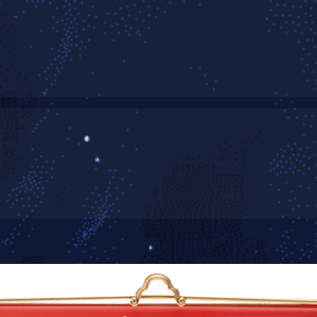
世界杯 深耕体育数据与互动内
社区互动与本地化运营。平台覆
核心系统采用模块化架构及高并
应，确保每一位用户都能获得快
我们的使命