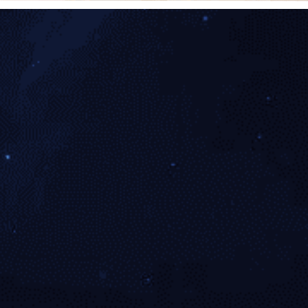
数据层安全
敏感数据进行加密处
理，并通过访问权限控
制强化隐私保护。
联系我们
快速导航
址
App下载