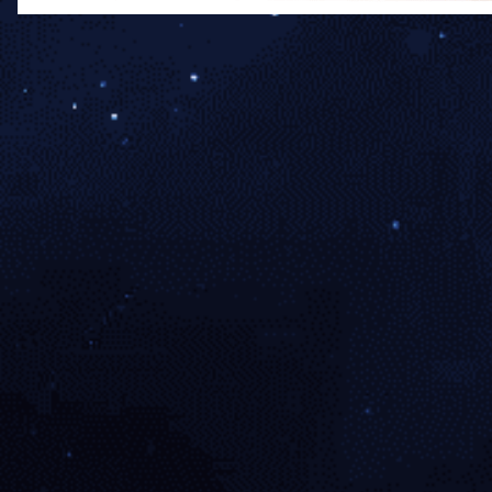
世界杯
世界杯购买平台为您提供2026年美加
地