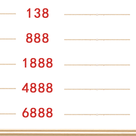
用户层安全
通过设备识别与行为监
控，有效防止账户异常
访问。
平台安全核心