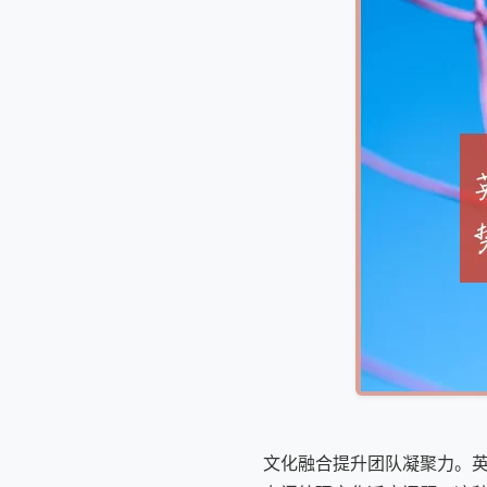
文化融合提升团队凝聚力。