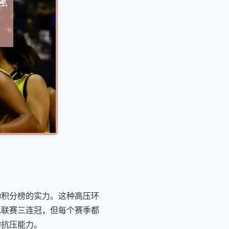
动积分榜的实力。这种高压环
现联赛三连冠，但每个赛季都
的抗压能力。