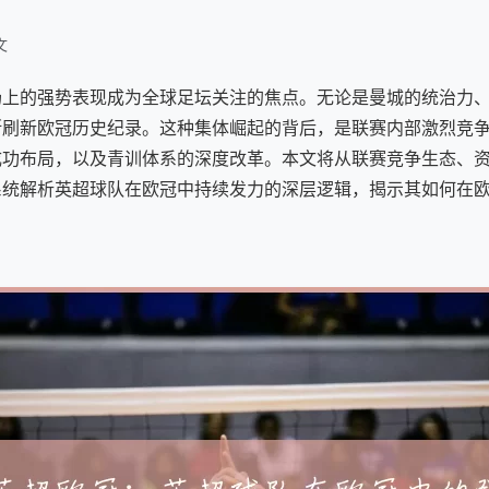
文
场上的强势表现成为全球足坛关注的焦点。无论是曼城的统治力
断刷新欧冠历史纪录。这种集体崛起的背后，是联赛内部激烈竞
成功布局，以及青训体系的深度改革。本文将从联赛竞争生态、
系统解析英超球队在欧冠中持续发力的深层逻辑，揭示其如何在