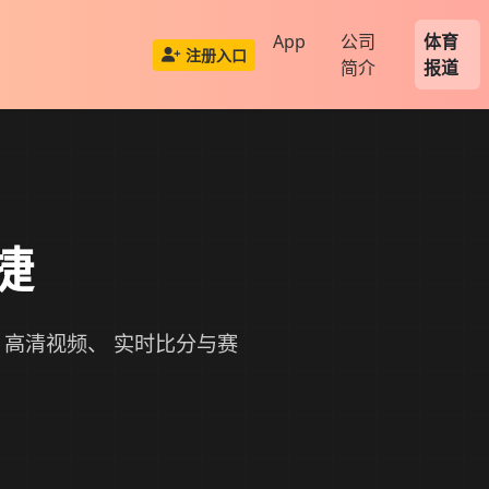
App
公司
体育
注册入口
简介
报道
捷
高清视频、 实时比分与赛