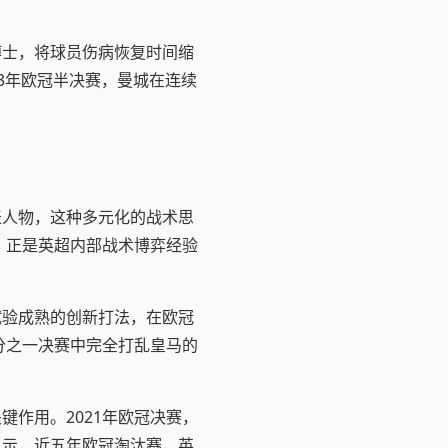
博士，将球员伤病恢复时间缩
3年欧冠半决赛，曼城在连续
表人物，这种多元化的战术思
，正是英超内部战术博弈经验
试验成熟的创新打法，在欧冠
分之一决赛中完全打乱皇马的
作用。2021年欧冠决赛，
显示，近五年欧冠淘汰赛，英