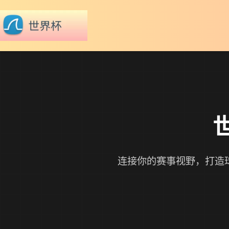
连接你的赛事视野，打造