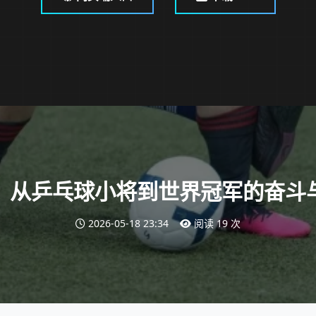
：从乒乓球小将到世界冠军的奋斗
2026-05-18 23:34
阅读 19 次