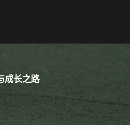
与成长之路