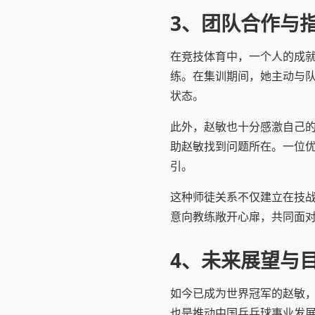
3、团队合作与
在竞技体育中，一个人的成
练。在集训期间，她主动与
状态。
此外，赵敏也十分感激自己
助赵敏找到问题所在。一位
引。
这种师徒关系不仅建立在技
意向教练敞开心扉，共同面
4、未来展望与
如今已成为世界冠军的赵敏
也是推动中国乒乓球事业发