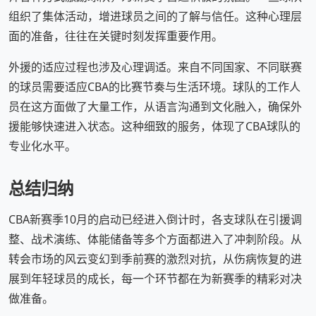
组织了集体活动，增进球员之间的了解与信任。这种心理层
面的准备，往往在关键时刻发挥重要作用。
外援的适应过程也涉及心理调适。来自不同国家、不同联赛
的球员需要适应CBA的比赛节奏与生活环境。球队的工作人
员在这方面做了大量工作，从语言沟通到文化融入，确保外
援能够快速进入状态。这种细致的服务，体现了CBA球队的
专业化水平。
总结归纳
CBA新赛季10月的启动已经进入倒计时，各支球队在引援调
整、战术演练、体能储备等多个方面都进入了冲刺阶段。从
转会市场的风云变幻到季前赛的激烈对抗，从伤病恢复的进
展到年轻球员的成长，每一个环节都在为新赛季的精彩对决
做准备。