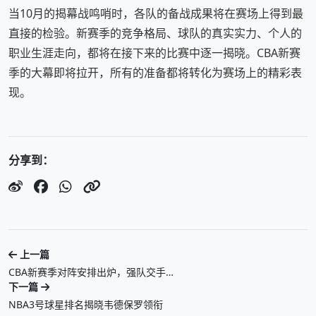
当10月的揭幕战鸣哨时，各队的备战成果将在赛场上得到最
直接的检验。新赛季的竞争格局、球队的真实实力、个人的
职业生涯走向，都将在接下来的比赛中逐一揭晓。CBA新赛
季的大幕即将拉开，所有的准备都将转化为赛场上的精彩表
现。
分享到：
上一篇
CBA新赛季对阵安排出炉，强队交手…
下一篇
NBA3号球星排名揭晓韦德保罗领衔