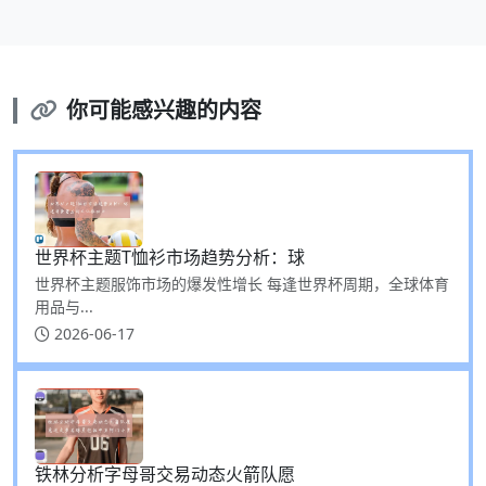
你可能感兴趣的内容
世界杯主题T恤衫市场趋势分析：球
世界杯主题服饰市场的爆发性增长 每逢世界杯周期，全球体育
用品与...
2026-06-17
铁林分析字母哥交易动态火箭队愿