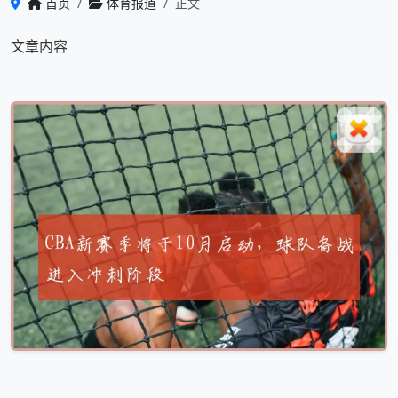
首页
体育报道
正文
文章内容